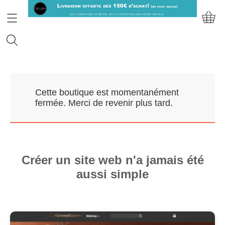
Accueil
Cette boutique est momentanément
Prendre RDV
fermée. Merci de revenir plus tard.
Nos Marques
Qui sommes-nous?
Créer un site web n'a jamais été
aussi simple
Contact
Mon compte
E-Boutique