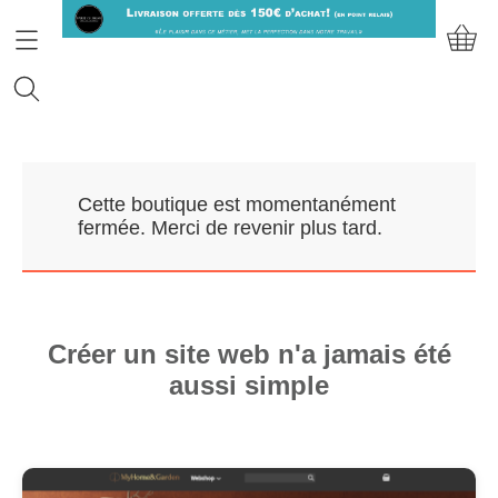
Accueil
Cette boutique est momentanément
Prendre RDV
fermée. Merci de revenir plus tard.
Nos Marques
Qui sommes-nous?
Créer un site web n'a jamais été
aussi simple
Contact
Mon compte
E-Boutique