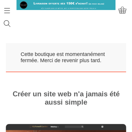
Accueil
Cette boutique est momentanément
Prendre RDV
fermée. Merci de revenir plus tard.
Nos Marques
Qui sommes-nous?
Créer un site web n'a jamais été
aussi simple
Contact
Mon compte
E-Boutique