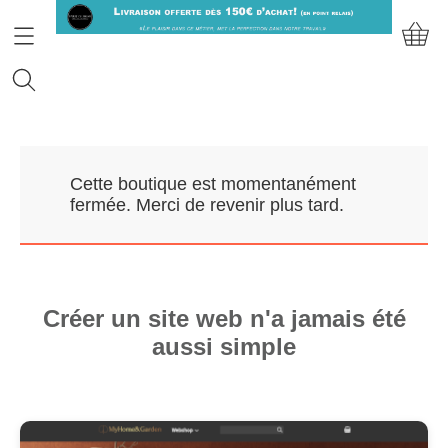
Accueil
Cette boutique est momentanément
Prendre RDV
fermée. Merci de revenir plus tard.
Nos Marques
Qui sommes-nous?
Créer un site web n'a jamais été
aussi simple
Contact
Mon compte
E-Boutique