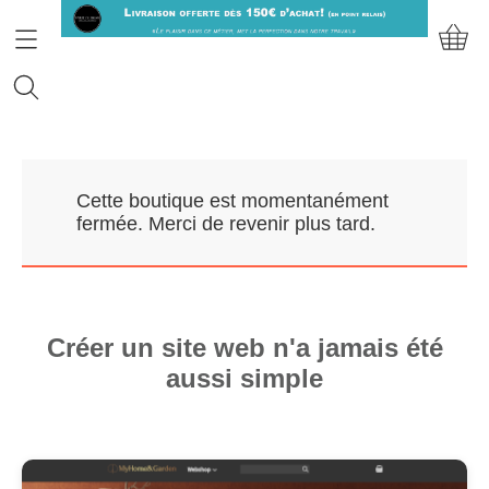
Accueil
Cette boutique est momentanément
Prendre RDV
fermée. Merci de revenir plus tard.
Nos Marques
Qui sommes-nous?
Créer un site web n'a jamais été
aussi simple
Contact
Mon compte
E-Boutique