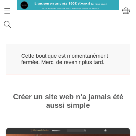
Accueil
Cette boutique est momentanément
Prendre RDV
fermée. Merci de revenir plus tard.
Nos Marques
Qui sommes-nous?
Créer un site web n'a jamais été
aussi simple
Contact
Mon compte
E-Boutique