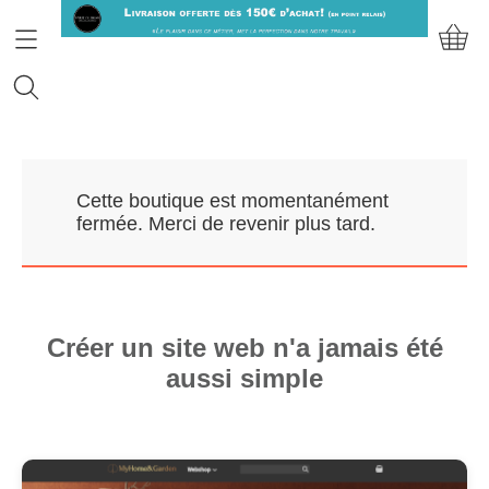
Accueil
Cette boutique est momentanément
Prendre RDV
fermée. Merci de revenir plus tard.
Nos Marques
Qui sommes-nous?
Créer un site web n'a jamais été
aussi simple
Contact
Mon compte
E-Boutique