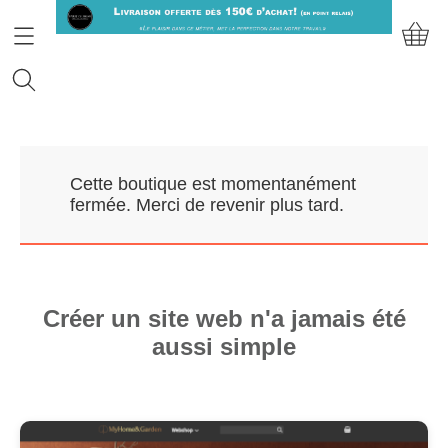
Accueil
Cette boutique est momentanément
Prendre RDV
fermée. Merci de revenir plus tard.
Nos Marques
Qui sommes-nous?
Créer un site web n'a jamais été
aussi simple
Contact
Mon compte
E-Boutique