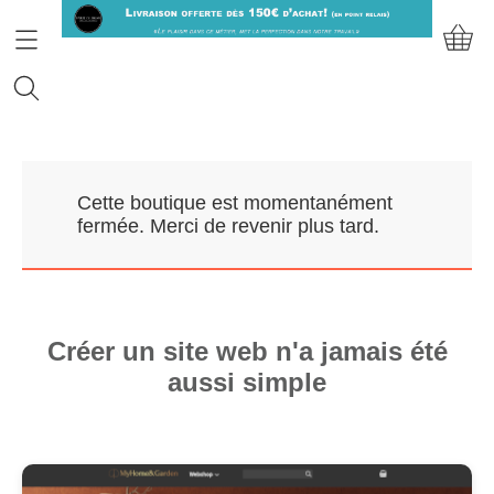
Accueil
Cette boutique est momentanément
Prendre RDV
fermée. Merci de revenir plus tard.
Nos Marques
Qui sommes-nous?
Créer un site web n'a jamais été
aussi simple
Contact
Mon compte
E-Boutique