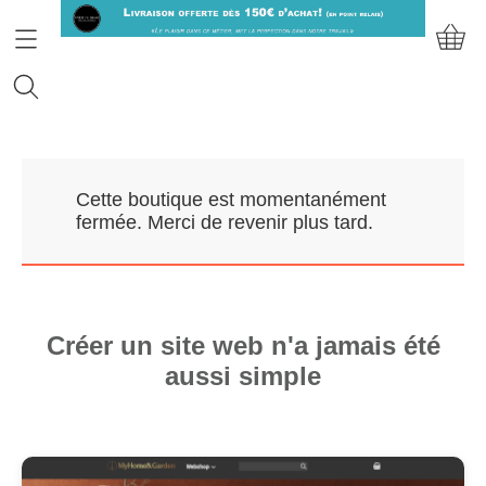
Accueil
Cette boutique est momentanément
Prendre RDV
fermée. Merci de revenir plus tard.
Nos Marques
Qui sommes-nous?
Créer un site web n'a jamais été
aussi simple
Contact
Mon compte
E-Boutique