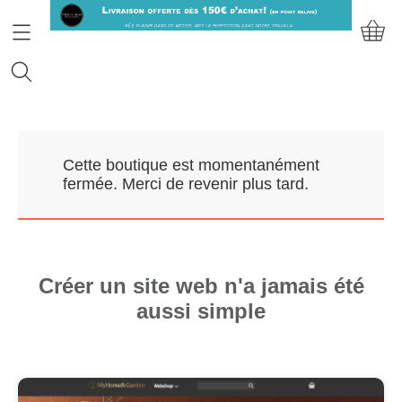
Accueil
Cette boutique est momentanément
Prendre RDV
fermée. Merci de revenir plus tard.
Nos Marques
Qui sommes-nous?
Créer un site web n'a jamais été
aussi simple
Contact
Mon compte
E-Boutique