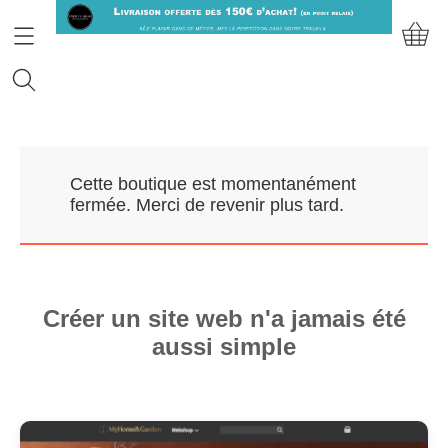
Accueil
Cette boutique est momentanément
Prendre RDV
fermée. Merci de revenir plus tard.
Nos Marques
Qui sommes-nous?
Créer un site web n'a jamais été
aussi simple
Contact
Mon compte
E-Boutique